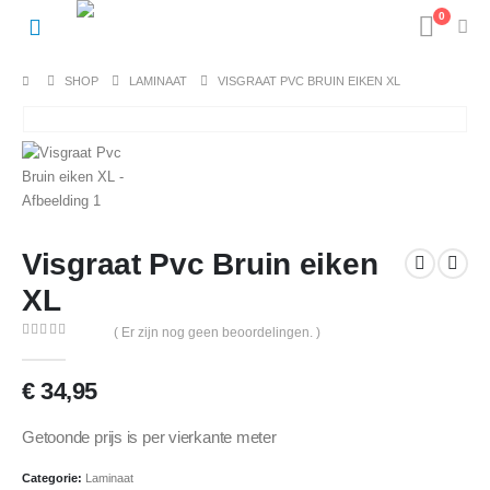
0
SHOP
LAMINAAT
VISGRAAT PVC BRUIN EIKEN XL
Visgraat Pvc Bruin eiken
XL
( Er zijn nog geen beoordelingen. )
0
out of 5
€
34,95
Getoonde prijs is per vierkante meter
Categorie:
Laminaat