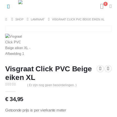
0
SHOP
LAMINAAT
VISGRAAT CLICK PVC BEIGE EIKEN XL
Visgraat Click PVC Beige
eiken XL
( Er zijn nog geen beoordelingen. )
0
out of 5
€
34,95
Getoonde prijs is per vierkante meter